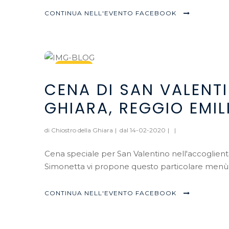
CONTINUA NELL'EVENTO FACEBOOK
14
CENA DI SAN VALENT
Feb, 2020
GHIARA, REGGIO EMIL
di Chiostro della Ghiara
|
dal 14-02-2020
|
|
Cena speciale per San Valentino nell'accogliente
Simonetta vi propone questo particolare menù: An
CONTINUA NELL'EVENTO FACEBOOK