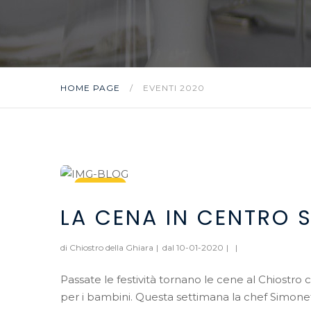
HOME PAGE
/
EVENTI 2020
10
LA CENA IN CENTRO 
Jan, 2020
di Chiostro della Ghiara
|
dal 10-01-2020
|
|
Passate le festività tornano le cene al Chiostro c
per i bambini. Questa settimana la chef Simone