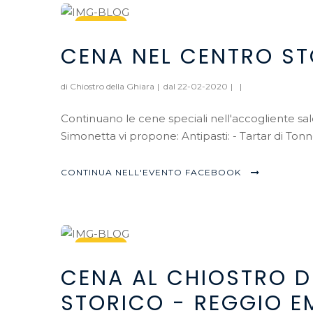
22
CENA NEL CENTRO ST
Feb, 2020
di Chiostro della Ghiara
|
dal 22-02-2020
|
|
Continuano le cene speciali nell'accogliente sal
Simonetta vi propone: Antipasti: - Tartar di Ton
CONTINUA NELL'EVENTO FACEBOOK
28
CENA AL CHIOSTRO D
Feb, 2020
STORICO - REGGIO EM