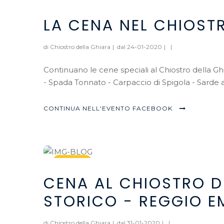
24
LA CENA NEL CHIOST
Jan, 2020
di Chiostro della Ghiara
|
dal 24-01-2020
|
|
Continuano le cene speciali al Chiostro della G
- Spada Tonnato - Carpaccio di Spigola - Sarde a
CONTINUA NELL'EVENTO FACEBOOK
31
CENA AL CHIOSTRO D
Jan, 2020
STORICO - REGGIO EM
di Chiostro della Ghiara
|
dal 31-01-2020
|
|